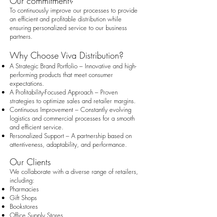
Our commitment?
To continuously improve our processes to provide
an efficient and profitable distribution while
ensuring personalized service to our business
partners.
Why Choose Viva Distribution?
A Strategic Brand Portfolio – Innovative and high-
performing products that meet consumer
expectations.
A Profitability-Focused Approach – Proven
strategies to optimize sales and retailer margins.
Continuous Improvement – Constantly evolving
logistics and commercial processes for a smooth
and efficient service.
Personalized Support – A partnership based on
attentiveness, adaptability, and performance.
Our Clients
We collaborate with a diverse range of retailers,
including:
Pharmacies
Gift Shops
Bookstores
Office Supply Stores